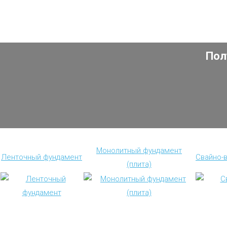
Пол
Монолитный фундамент
Ленточный фундамент
Свайно-
(плита)