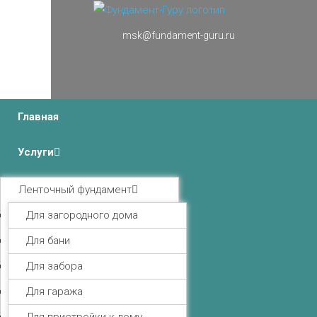
msk@fundament-guru.ru
г.Москва, Ленинградский проспект 37 корпус 3 , БЦ
«Авиатор»
Главная
Услуги
Ленточный фундамент
Для загородного дома
Для бани
Для забора
Для гаража