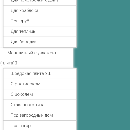
Для пристройки к дому
Для хозблока
Под сруб
Для теплицы
Для беседки
Монолитный фундамент
(плита)
Шведская плита УШП
С ростверком
С цоколем
Стаканного типа
Под загородный дом
Под ангар