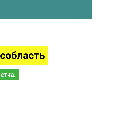
собласть
стка.