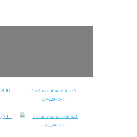
(УШП
Свайно-забивной ж/б
фундамент