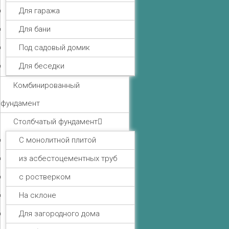
Для гаража
Для бани
Под садовый домик
Для беседки
Комбинированный
фундамент
Столбчатый фундамент
С монолитной плитой
из асбестоцементных труб
с ростверком
На склоне
Для загородного дома