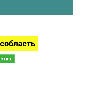
собласть
стка.