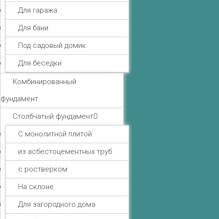
Для гаража
Для бани
Под садовый домик
Для беседки
Комбинированный
фундамент
Столбчатый фундамент
С монолитной плитой
из асбестоцементных труб
с ростверком
На склоне
Для загородного дома