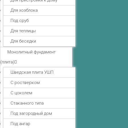
Для пристройки к дому
Для хозблока
Под сруб
Для теплицы
Для беседки
Монолитный фундамент
(плита)
Шведская плита УШП
С ростверком
С цоколем
Стаканного типа
Под загородный дом
Под ангар