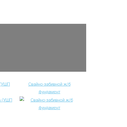
 (УШП
Свайно-забивной ж/б
фундамент