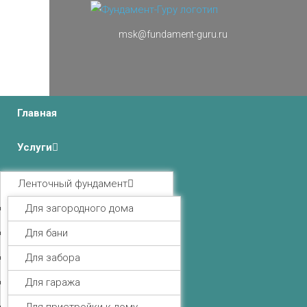
msk@fundament-guru.ru
г.Москва, Ленинградский проспект 37 корпус 3 , БЦ
«Авиатор»
Главная
Услуги
Ленточный фундамент
Для загородного дома
Для бани
Для забора
Для гаража