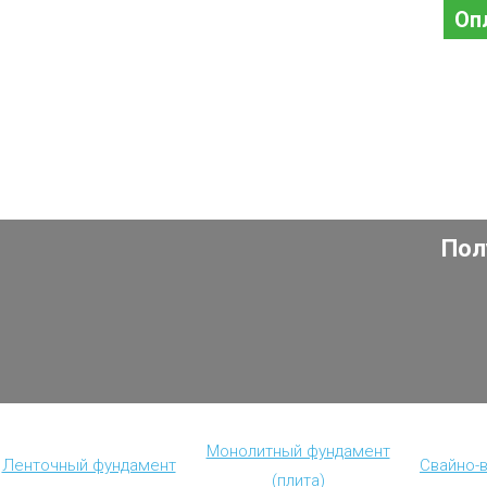
Оп
Пол
Монолитный фундамент
Ленточный фундамент
Свайно-
(плита)