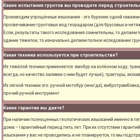
Какие испытания грунтов вы проводите перед строитель
Производим упрощённые изыскания - это бурение одной скважины
просвечивание грунтовых вод георадаром (для брусовых и нетяж
Если, результаты такого исследования сомнительны, то делаем 
здание тяжелое, то изначально делаем полное иследование грун
Какая техника используется при строительстве?
Из тяжёлой техники применяется: ямобур на колёсном ходу, тран
всегда, но качество заливки с ним будет лучше), тракторы, экска
Из лёгкой техники это: ручной мотобур (иногда), вибротрамбовка
прочий ручной инструмент
Какие гарантии вы даете?
При наличии полноценных геологических изысканий именно в пя
дома – гарантийный период пять лет. При их отсутствии гарантий
изыскания у вас не проводились и не планируются, то мы подст