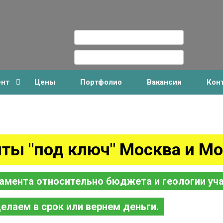
ент
Цены
Портфолио
Вакансии
Кон
ты "под ключ" Москва и Мо
амента относительно бюджета и геологии уча
елаем в срок или вернем деньги.