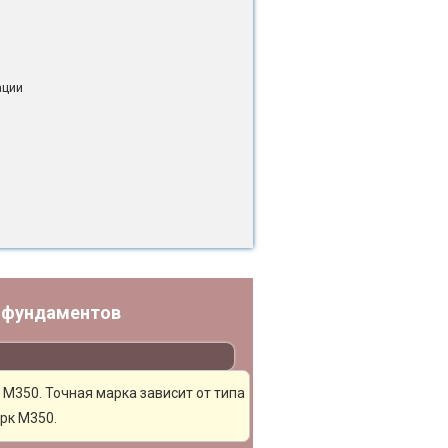
ации
у фундаментов
 М350. Точная марка зависит от типа
рк М350.