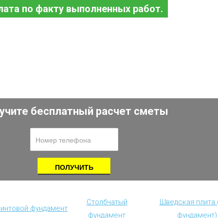
лата по факту выполненных работ.
учите бесплатный расчет сметы
Столбчатый
Шведская плита
винтовой фундамент
фундамент
фундамент)