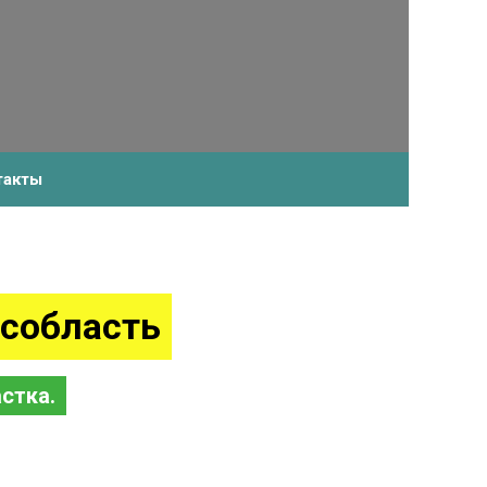
+7-910-483-93-76
такты
собласть
стка.