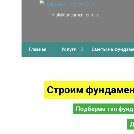
msk@fundament-guru.ru
г.Москва, Ленинградский проспект 37 корпус 3 , БЦ
«Авиатор»
Главная
Услуги
Сметы на фундам
Строим фундамен
Подберем тип фунд
Д