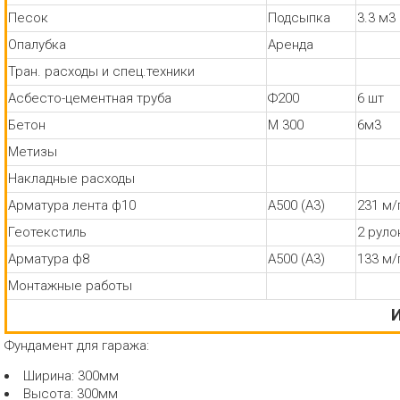
Песок
Подсыпка
3.3 м3
Опалубка
Аренда
Тран. расходы и спец.техники
Асбесто-цементная труба
Ф200
6 шт
Бетон
М 300
6м3
Метизы
Накладные расходы
Арматура лента ф10
А500 (А3)
231 м/
Геотекстиль
2 руло
Арматура ф8
А500 (А3)
133 м/
Монтажные работы
И
Фундамент для гаража:
Ширина: 300мм
Высота: 300мм