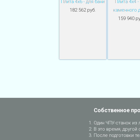
Плита 4х6 - для бани
Плита 4х4 -
182 562 руб.
каменного 
159 940 ру
Собственное пр
Один ЧПУ-станок из 
В это время, другой 
После подготовки те