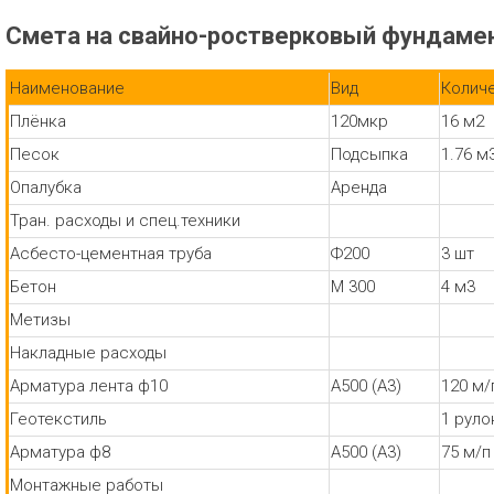
Смета на свайно-ростверковый фундамен
Наименование
Вид
Колич
Плёнка
120мкр
16 м2
Песок
Подсыпка
1.76 м
Опалубка
Аренда
Тран. расходы и спец.техники
Асбесто-цементная труба
Ф200
3 шт
Бетон
М 300
4 м3
Метизы
Накладные расходы
Арматура лента ф10
А500 (А3)
120 м/
Геотекстиль
1 руло
Арматура ф8
А500 (А3)
75 м/п
Монтажные работы