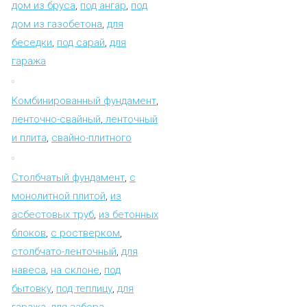
дом из бруса
,
под ангар
,
под
дом из газобетона
,
для
беседки
,
под сарай
,
для
гаража
Комбинированный фундамент
,
ленточно-свайный
,
ленточный
и плита
,
свайно-плитного
Столбчатый фундамент
,
с
монолитной плитой
,
из
асбестовых труб
,
из бетонных
блоков
,
с ростверком
,
столбчато-ленточный
,
для
навеса
,
на склоне
,
под
бытовку
,
под теплицу
,
для
гаража
,
для забора