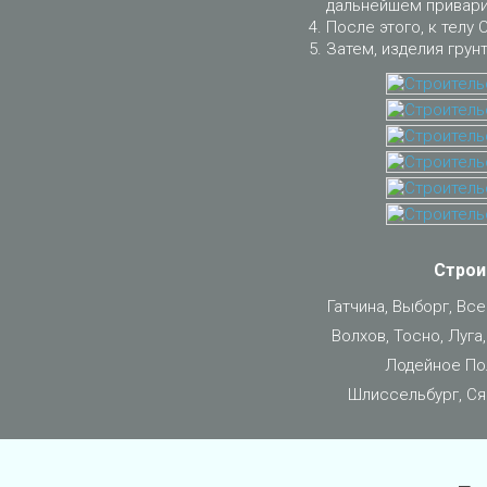
дальнейшем приварит
После этого, к телу 
Затем, изделия грун
Строи
Гатчина, Выборг, Вс
Волхов, Тосно, Луга
Лодейное Пол
Шлиссельбург, Ся