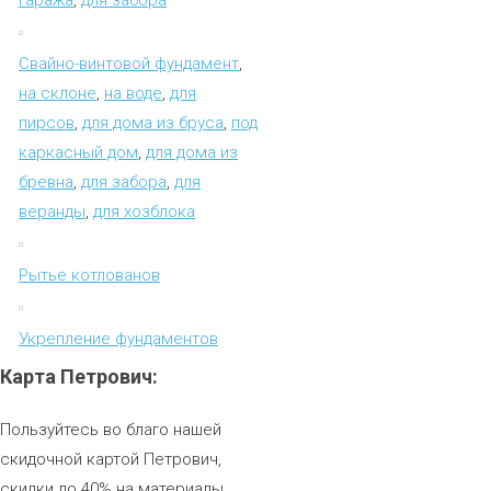
Свайно-винтовой фундамент
,
на склоне
,
на воде
,
для
пирсов
,
для дома из бруса
,
под
каркасный дом
,
для дома из
бревна
,
для забора
,
для
веранды
,
для хозблока
Рытье котлованов
Укрепление фундаментов
Карта
Петрович:
Пользуйтесь во благо нашей
скидочной картой Петрович,
скидки до 40% на материалы.