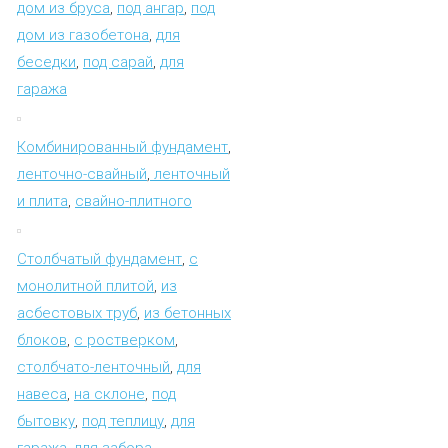
дом из бруса
,
под ангар
,
под
дом из газобетона
,
для
беседки
,
под сарай
,
для
гаража
Комбинированный фундамент
,
ленточно-свайный
,
ленточный
и плита
,
свайно-плитного
Столбчатый фундамент
,
с
монолитной плитой
,
из
асбестовых труб
,
из бетонных
блоков
,
с ростверком
,
столбчато-ленточный
,
для
навеса
,
на склоне
,
под
бытовку
,
под теплицу
,
для
гаража
,
для забора