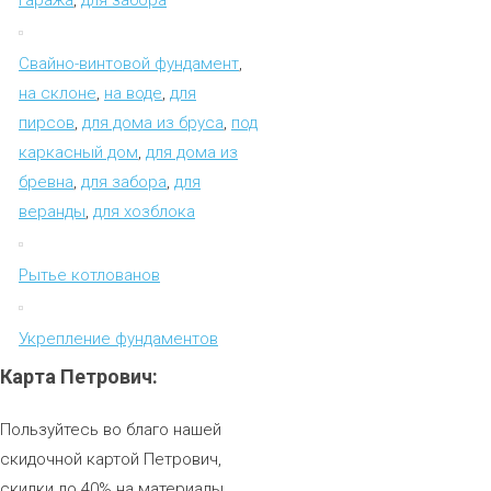
Свайно-винтовой фундамент
,
на склоне
,
на воде
,
для
пирсов
,
для дома из бруса
,
под
каркасный дом
,
для дома из
бревна
,
для забора
,
для
веранды
,
для хозблока
Рытье котлованов
Укрепление фундаментов
Карта
Петрович:
Пользуйтесь во благо нашей
скидочной картой Петрович,
скидки до 40% на материалы.