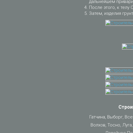
дальнейшем приварит
После этого, к телу 
Затем, изделия грун
Строи
Гатчина, Выборг, Вс
Волхов, Тосно, Луга