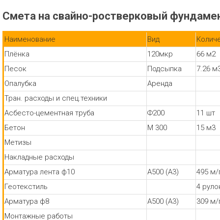
Смета на свайно-ростверковый фундамен
Наименование
Вид
Колич
Плёнка
120мкр
66 м2
Песок
Подсыпка
7.26 м
Опалубка
Аренда
Тран. расходы и спец.техники
Асбесто-цементная труба
Ф200
11 шт
Бетон
М 300
15 м3
Метизы
Накладные расходы
Арматура лента ф10
А500 (А3)
495 м/
Геотекстиль
4 руло
Арматура ф8
А500 (А3)
309 м/
Монтажные работы