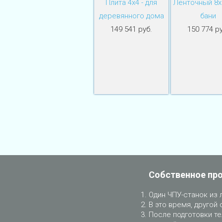
Плита 4х4 - для
Ленточный 8х8
деревянного дома
бани
149 541 руб.
150 774 ру
Собственное пр
Один ЧПУ-станок из 
В это время, другой 
После подготовки те